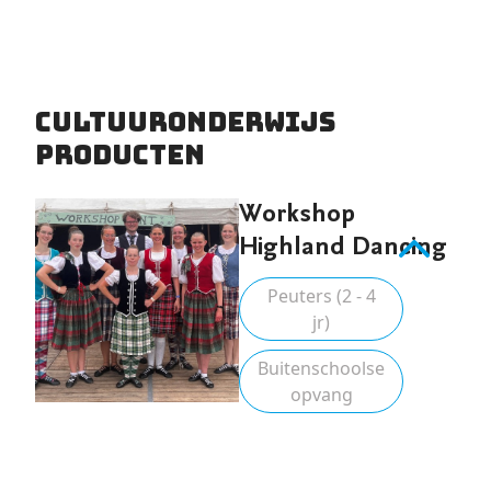
Cultuuronderwijs
producten
Workshop
Highland Dancing
Peuters (2 - 4
jr)
Buitenschoolse
opvang