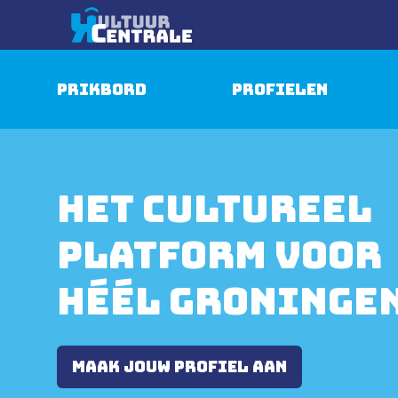
Prikbord
Profielen
Het cultureel
platform voor
héél Groninge
Maak jouw profiel aan