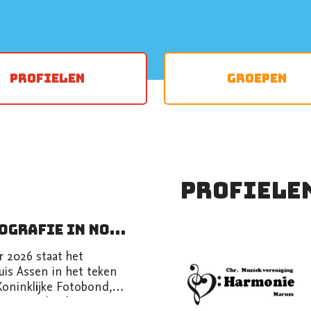
Profielen
Groepen
Profiele
200 Jaar Fotografie in Noord-Nederland: Expositie en inspirerende lezingen
 2026 staat het
is Assen in het teken
Koninklijke Fotobond,
en, Friesland en