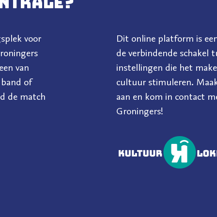
entrale?
/afdelingen/afdeling-01-
splek voor
Dit online platform is een
roningers
de verbindende schakel t
 een van
instellingen die het mak
, band of
cultuur stimuleren. Maak 
nd de match
aan en kom in contact m
Groningers!