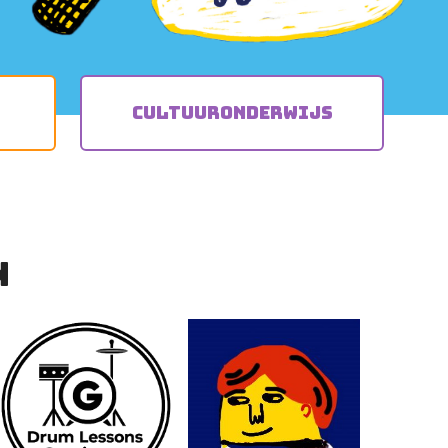
Cultuur­onderwijs
n