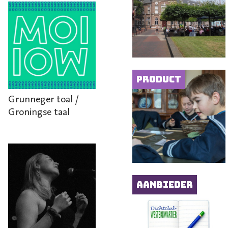
Product
Grunneger toal /
Groningse taal
Aanbieder