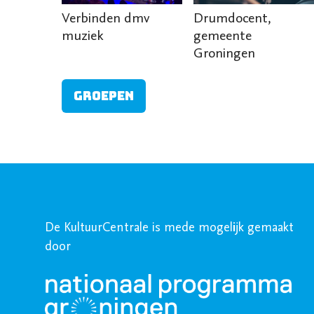
Verbinden dmv
Drumdocent,
muziek
gemeente
Groningen
Groepen
De KultuurCentrale is mede mogelijk gemaakt
door