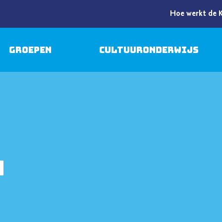
Hoe werkt de 
Groepen
Cultuuronderwijs
n