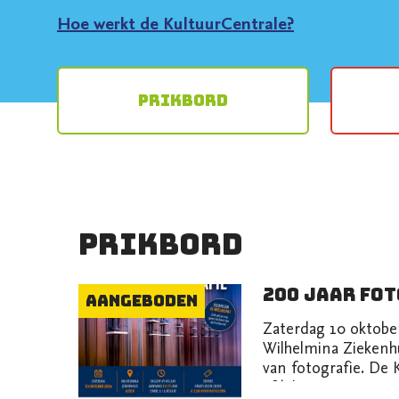
Hoe werkt de KultuurCentrale?
Prikbord
Prikbord
Aangeboden
Zaterdag 10 oktober
Wilhelmina Ziekenhu
van fotografie. De 
afdelingen Groning