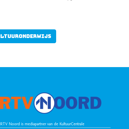
en...
cultuuronderwijs
RTV Noord is mediapartner van de KultuurCentrale