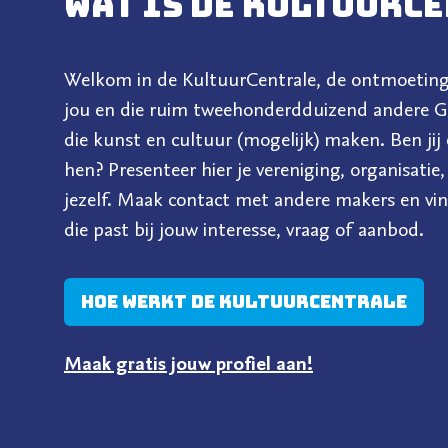
Wat is de kultuurc
https://fotobond.nl
groningen/
Welkom in de KultuurCentrale, de ontmoeting
jou en die ruim tweehonderdduizend andere G
die kunst en cultuur (mogelijk) maken. Ben jij
hen? Presenteer hier je vereniging, organisatie
jezelf. Maak contact met andere makers en vi
die past bij jouw interesse, vraag of aanbod.
Hoe werkt de kultuurcentrale
Maak gratis jouw profiel aan!