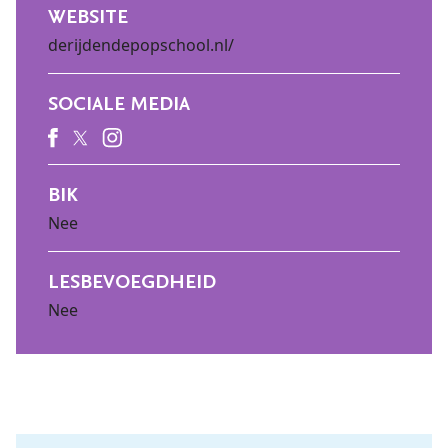
WEBSITE
derijdendepopschool.nl/
SOCIALE MEDIA
BIK
Nee
LESBEVOEGDHEID
Nee