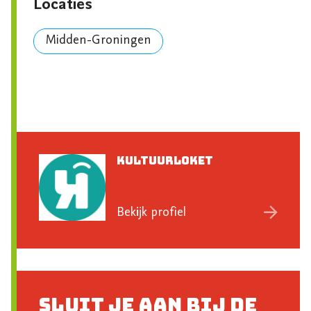
Locaties
Midden-Groningen
KultuurLoket
Bekijk profiel
Sluit je aan bij de