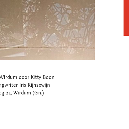
rkWirdum door Kitty Boon

writer Iris Rijnsewijn

weg 24, Wirdum (Gn.)