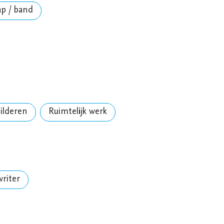
ap / band
ilderen
Ruimtelijk werk
writer