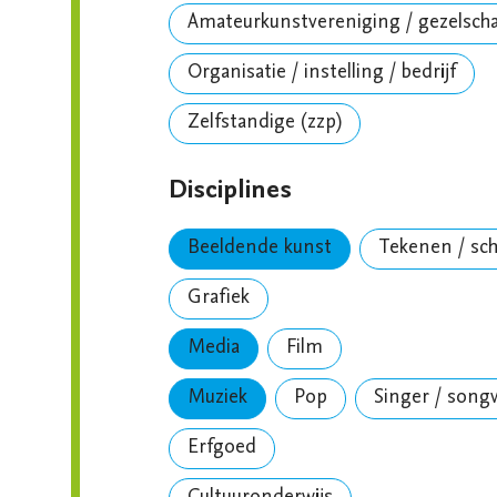
Amateurkunstvereniging / gezelsch
Organisatie / instelling / bedrijf
Zelfstandige (zzp)
Disciplines
Beeldende kunst
Tekenen / sch
Grafiek
Media
Film
Muziek
Pop
Singer / song
Erfgoed