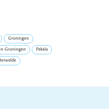
Groningen
en-Groningen
Pekela
terwolde