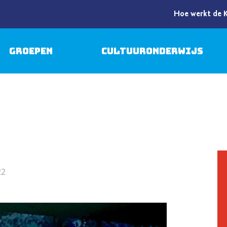
Hoe werkt de 
Groepen
Cultuuronderwijs
22