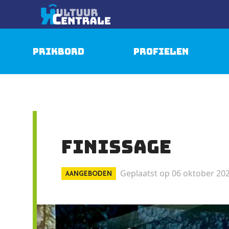
Prikbord
Profielen
Finissage
Geplaatst op 06 oktober 20
AANGEBODEN