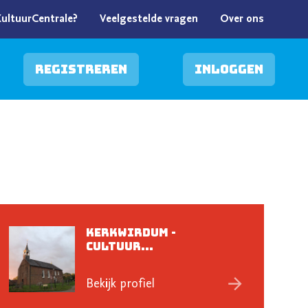
KultuurCentrale?
Veelgestelde vragen
Over ons
Registreren
Inloggen
KerkWirdum -
Cultuur...
Bekijk profiel