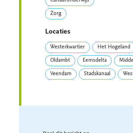
Cultuuronderwijs
Zorg
Locaties
Westerkwartier
Het Hogeland
Oldambt
Eemsdelta
Midd
Veendam
Stadskanaal
Wes