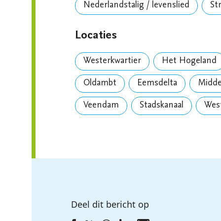
Nederlandstalig / levenslied
St
Locaties
Westerkwartier
Het Hogeland
Oldambt
Eemsdelta
Midd
Veendam
Stadskanaal
Wes
Deel dit bericht op