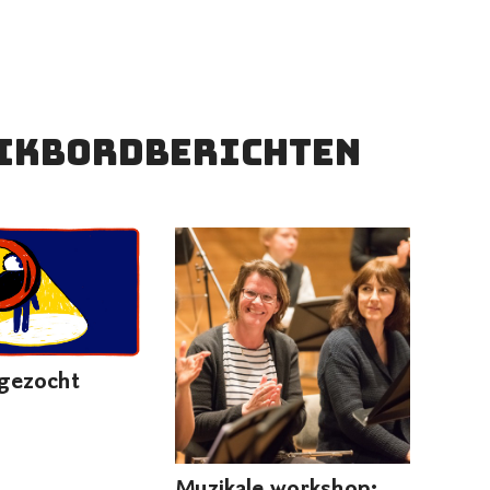
ikbordberichten
 gezocht
Muzikale workshop: