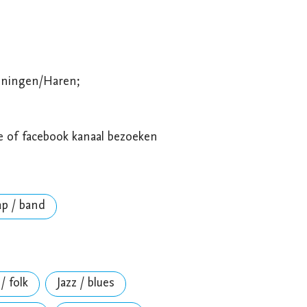
e of facebook kanaal bezoeken
ap / band
/ folk
Jazz / blues