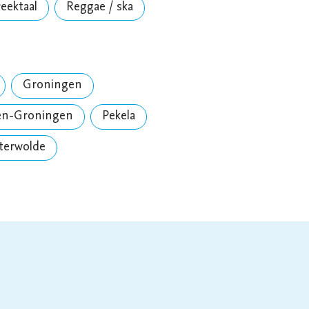
reektaal
Reggae / ska
Groningen
en-Groningen
Pekela
terwolde