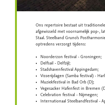
Ons repertoire bestaat uit traditionel
afgewisseld met voornamelijk pop-, l
Staal. Steelband Gruno's Postharmonie 
optredens verzorgt tijdens:

•	Noorderzon festival - Groningen;

•	Delfsail - Delfzijl;

•	Stadshavenfestival Appingedam;

•	Visserijdagen (Samba festival) - Harlingen;

•	Muziekfestival in Bad Orb (D);

•	Vegesacker Hafenfest in Bremen (D);

•	Celebration festival - Nijmegen;

•	Internationaal Steelbandfestival - Apeldoorn;
