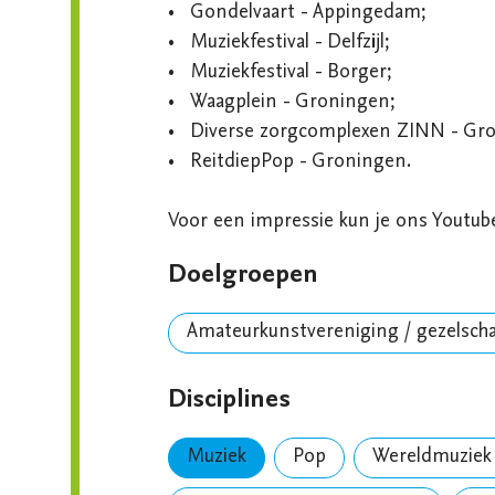
•	Gondelvaart - Appingedam;

•	Muziekfestival - Delfzijl;

•	Muziekfestival - Borger;

•	Waagplein - Groningen;

•	Diverse zorgcomplexen ZINN - Groningen/Haren;

•	ReitdiepPop - Groningen.

Voor een impressie kun je ons Youtub
Doelgroepen
Amateurkunstvereniging / gezelsch
Disciplines
Muziek
Pop
Wereldmuziek 