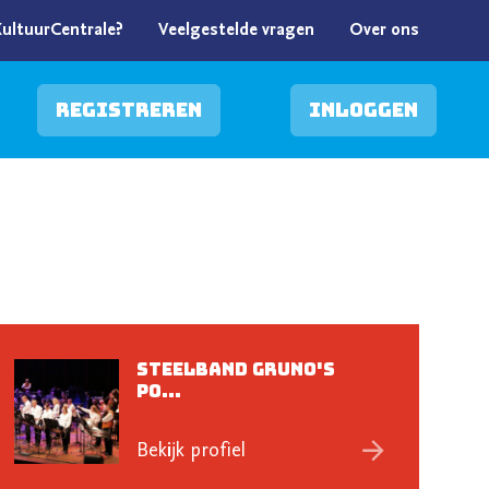
KultuurCentrale?
Veelgestelde vragen
Over ons
Registreren
Inloggen
Steelband Gruno's
Po...
Bekijk profiel