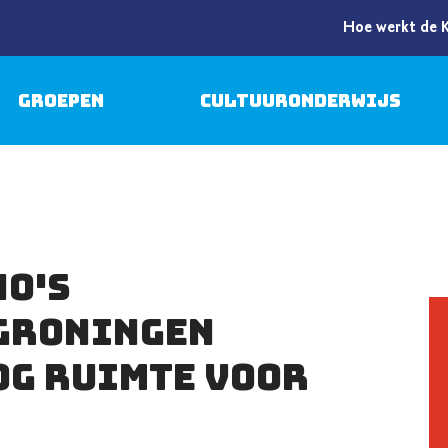
Hoe werkt de 
Groepen
Cultuuronderwijs
no's
Groningen
nog ruimte voor