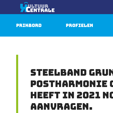
Prikbord
Profielen
Steelband Gru
Postharmonie 
heeft in 2021 
aanvragen.