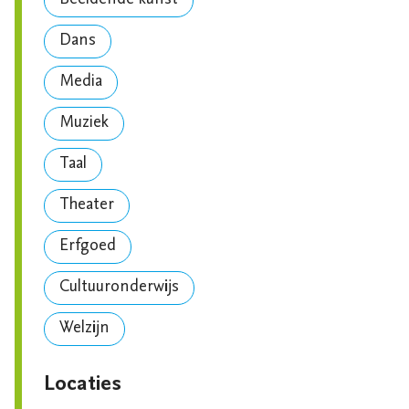
Beeldende kunst
Dans
Media
Muziek
Taal
Theater
Erfgoed
Cultuuronderwijs
Welzijn
Locaties