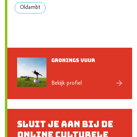
Oldambt
Gronings Vuur
Bekijk profiel
Sluit je aan bij de
online culturele