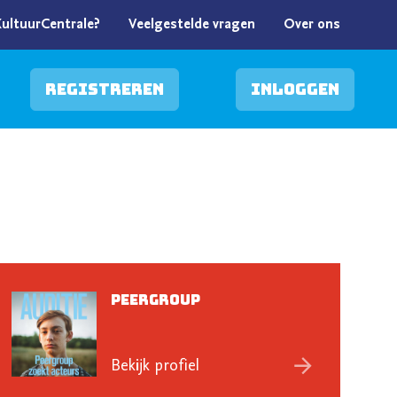
KultuurCentrale?
Veelgestelde vragen
Over ons
Registreren
Inloggen
Peergroup
Bekijk profiel