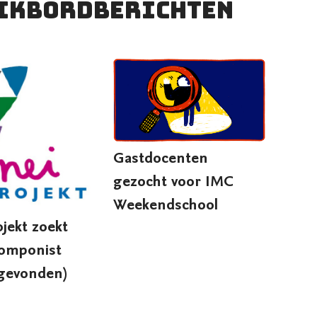
ikbordberichten
Gastdocenten
gezocht voor IMC
Weekendschool
jekt zoekt
componist
 gevonden)