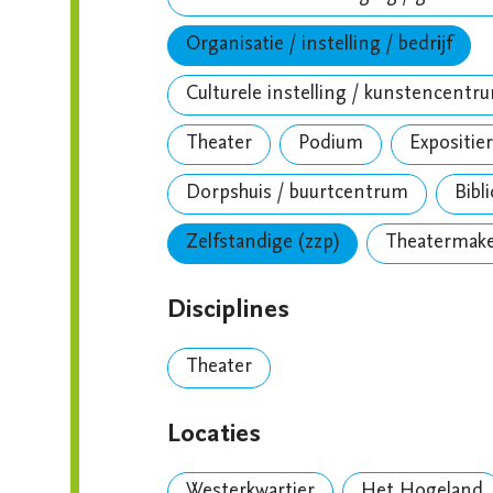
Organisatie / instelling / bedrijf
Culturele instelling / kunstencentr
Theater
Podium
Expositie
Dorpshuis / buurtcentrum
Bibl
Zelfstandige (zzp)
Theatermak
Disciplines
Theater
Locaties
Westerkwartier
Het Hogeland