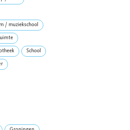
um / muziekschool
ruimte
iotheek
School
er
Groningen