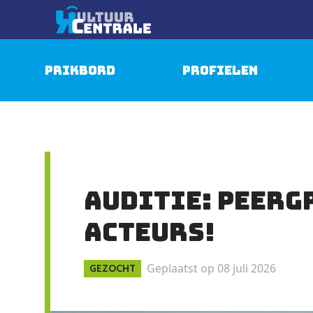
Prikbord
Profielen
Auditie: Peerg
acteurs!
Geplaatst op 08 juli 2026
GEZOCHT