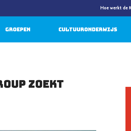
Hoe werkt de 
Groepen
Cultuuronderwijs
roup zoekt