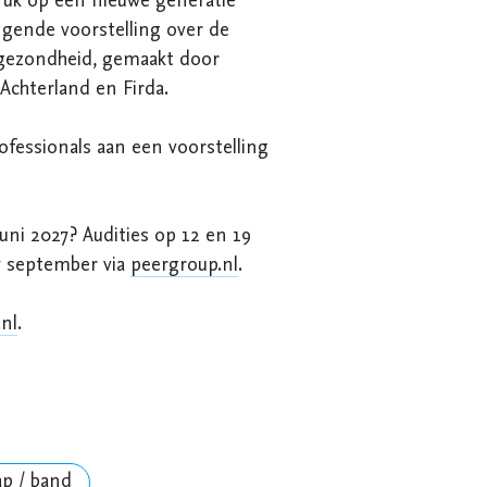
ruk op een nieuwe generatie 
gende voorstelling over de 
 gezondheid, gemaakt door 
hterland en Firda.

fessionals aan een voorstelling 
ni 2027? Audities op 12 en 19 
 september via 
peergroup.nl
. 

nl
.
ap / band