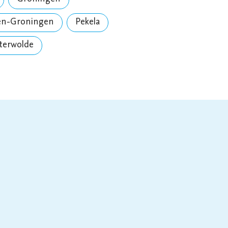
en-Groningen
Pekela
terwolde