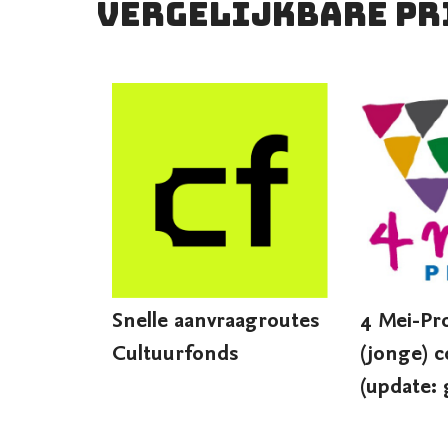
Vergelijkbare pr
Snelle aanvraagroutes
4 Mei-Pro
Cultuurfonds
(jonge) 
(update: