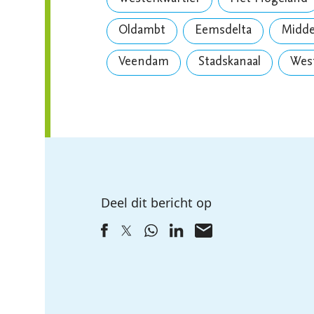
Oldambt
Eemsdelta
Midd
Veendam
Stadskanaal
Wes
Deel dit bericht op