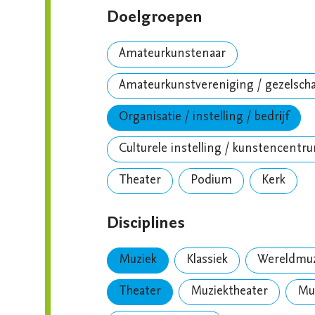
Doelgroepen
Amateurkunstenaar
Amateurkunstvereniging / gezelsch
Organisatie / instelling / bedrijf
Culturele instelling / kunstencentr
Theater
Podium
Kerk
Disciplines
Muziek
Klassiek
Wereldmuzi
Theater
Muziektheater
Mus