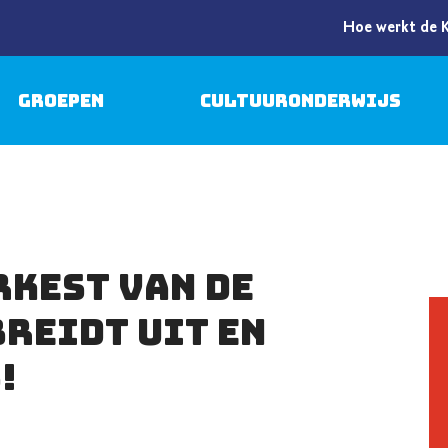
Hoe werkt de 
Groepen
Cultuuronderwijs
rkest van de
reidt uit en
!