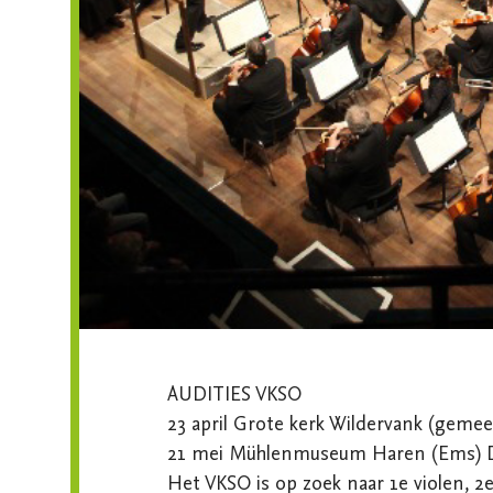
AUDITIES VKSO 

23 april Grote kerk Wildervank (geme
21 mei Mühlenmuseum Haren (Ems) D
Het VKSO is op zoek naar 1e violen, 2e v