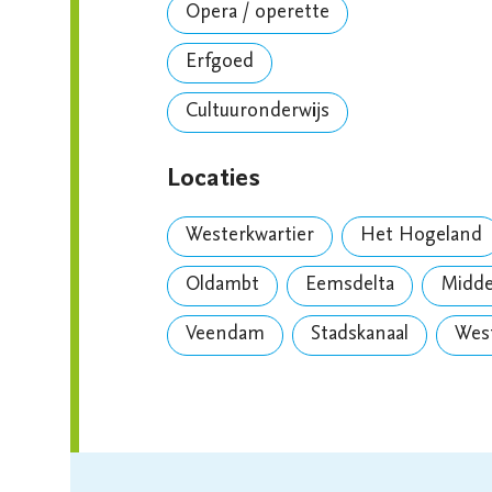
Opera / operette
Erfgoed
Cultuuronderwijs
Locaties
Westerkwartier
Het Hogeland
Oldambt
Eemsdelta
Midd
Veendam
Stadskanaal
Wes