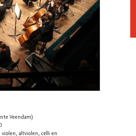
ente Veendam)



iolen, altviolen, celli en 