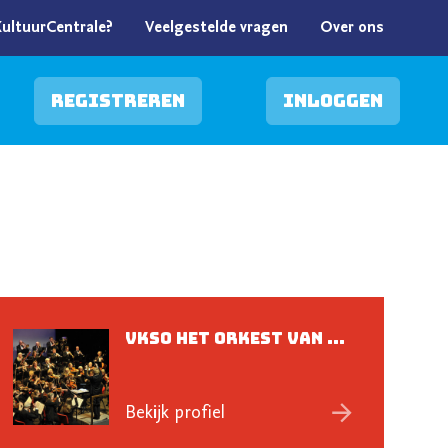
KultuurCentrale?
Veelgestelde vragen
Over ons
Registreren
Inloggen
VKSO het orkest van ...
Bekijk profiel