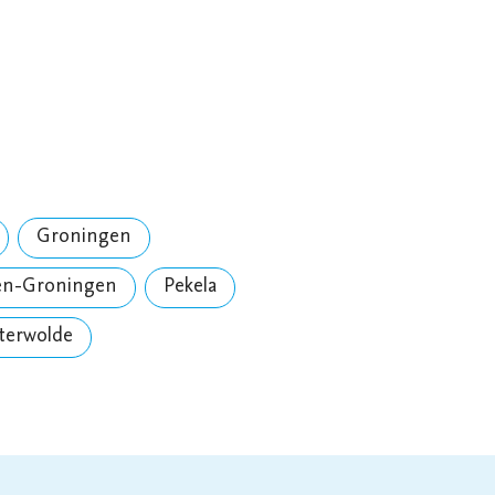
Groningen
en-Groningen
Pekela
terwolde