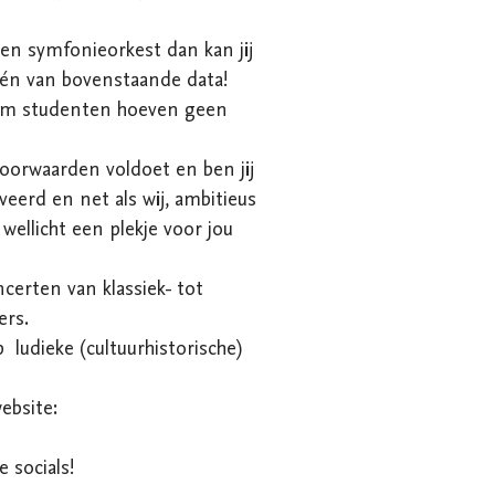
een symfonieorkest dan kan jij 
én van bovenstaande data!

ium studenten hoeven geen 
oorwaarden voldoet en ben jij 
erd en net als wij, ambitieus 
ellicht een plekje voor jou 
erten van klassiek- tot 
s. 

ludieke (cultuurhistorische) 
bsite:

e socials!