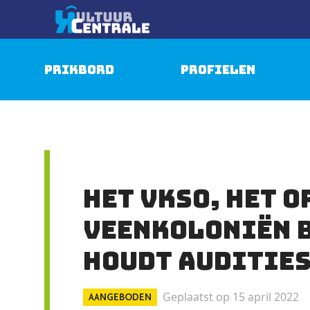
Prikbord
Profielen
Het VKSO, het o
Veenkoloniën b
houdt audities
Geplaatst op 15 april 2022
AANGEBODEN