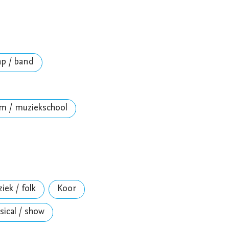
ap / band
um / muziekschool
ek / folk
Koor
ical / show