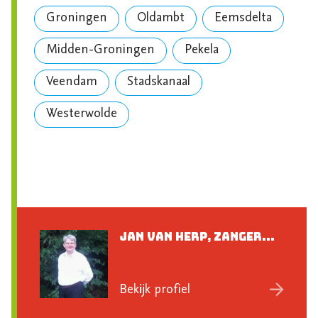
Groningen
Oldambt
Eemsdelta
Midden-Groningen
Pekela
Veendam
Stadskanaal
Westerwolde
Jan van Herp, zanger...
Bekijk profiel