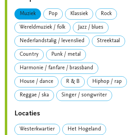
Muziek
Pop
Klassiek
Rock
Wereldmuziek / folk
Jazz / blues
Nederlandstalig / levenslied
Streektaal
Country
Punk / metal
Harmonie / fanfare / brassband
House / dance
R & B
Hiphop / rap
Reggae / ska
Singer / songwriter
Locaties
Westerkwartier
Het Hogeland