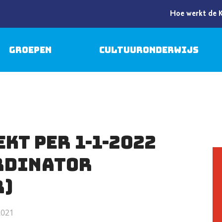
Hoe werkt de 
Groepen
Cultuuronderwijs
kt per 1-1-2022
rdinator
r)
2021