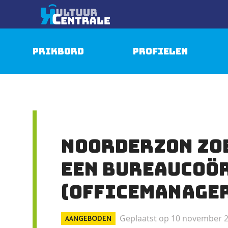
Prikbord
Profielen
Noorderzon zoe
een Bureaucoö
(officemanage
Geplaatst op 10 november 
AANGEBODEN