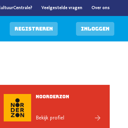
KultuurCentrale?
Veelgestelde vragen
Over ons
Registreren
Inloggen
Noorderzon
Bekijk profiel