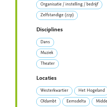
Organisatie / instelling / bedrijf
Zelfstandige (zzp)
Disciplines
Dans
Muziek
Theater
Locaties
Westerkwartier
Het Hogeland
Oldambt
Eemsdelta
Midd