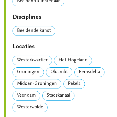
Beeldend kunstenaar
Disciplines
Beeldende kunst
Locaties
Westerkwartier
Het Hogeland
Groningen
Oldambt
Eemsdelta
Midden-Groningen
Pekela
Veendam
Stadskanaal
Westerwolde