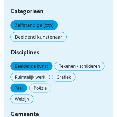
Categorieën
Zelfstandige (zzp)
Beeldend kunstenaar
Disciplines
Beeldende kunst
Tekenen / schilderen
Ruimtelijk werk
Grafiek
Taal
Poëzie
Welzijn
Gemeente