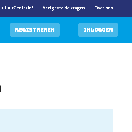
KultuurCentrale?
Veelgestelde vragen
Over ons
Registreren
Inloggen
A