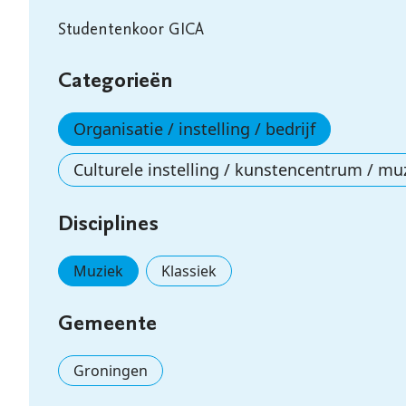
Studentenkoor GICA
Categorieën
Organisatie / instelling / bedrijf
Culturele instelling / kunstencentrum / mu
Disciplines
Muziek
Klassiek
Gemeente
Groningen