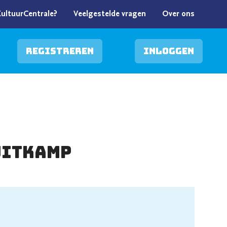
KultuurCentrale?
Veelgestelde vragen
Over ons
Registreren
Inloggen
uitkamp