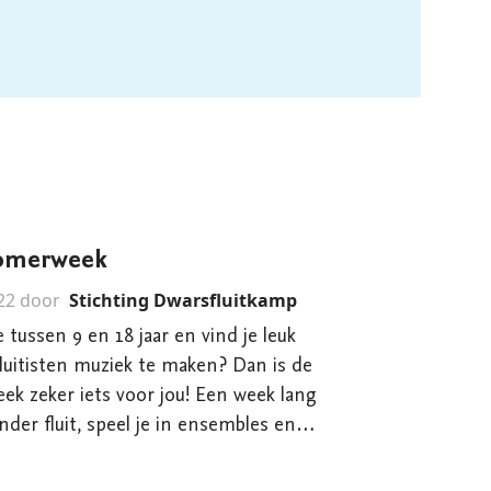
zomerweek
22 door
Stichting Dwarsfluitkamp
e tussen 9 en 18 jaar en vind je leuk
uitisten muziek te maken? Dan is de
 iets voor jou! Een week lang
nder fluit, speel je in ensembles en
 doe je mee aan leuke
nt al meedoen als je één seizoen