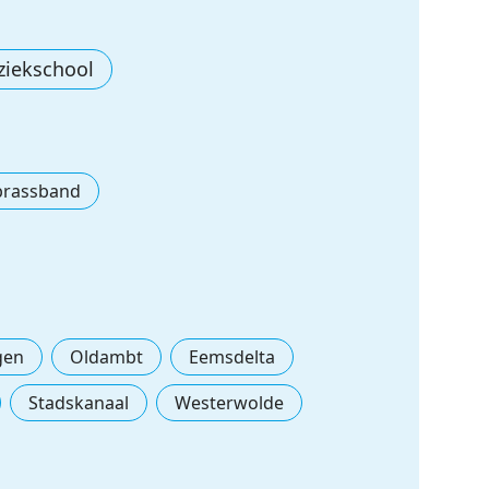
ziekschool
 brassband
gen
Oldambt
Eemsdelta
Stadskanaal
Westerwolde