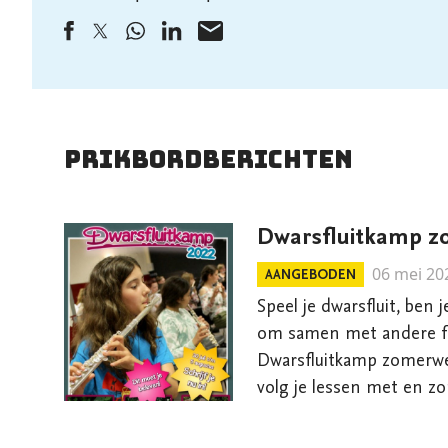
Prikbordberichten
Dwarsfluitkamp 
06 mei 20
AANGEBODEN
Speel je dwarsfluit, ben j
om samen met andere fl
Dwarsfluitkamp zomerweek zeker
volg je lessen met en zo
het groot fluitorkest en
(spel)activiteiten. Je ku