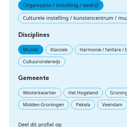
Organisatie / instelling / bedrijf
Culturele instelling / kunstencentrum / mu
Disciplines
Muziek
Klassiek
Harmonie / fanfare /
Cultuuronderwijs
Gemeente
Westerkwartier
Het Hogeland
Gronin
Midden-Groningen
Pekela
Veendam
Deel dit profiel op