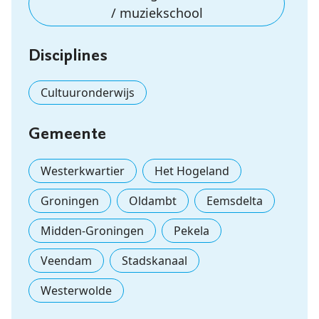
/ muziekschool
Disciplines
Cultuuronderwijs
Gemeente
Westerkwartier
Het Hogeland
Groningen
Oldambt
Eemsdelta
Midden-Groningen
Pekela
Veendam
Stadskanaal
Westerwolde