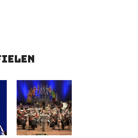
den tijdens het zingen of hier en
a kan aanzetten om een partij weer
fielen