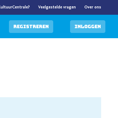
KultuurCentrale?
Veelgestelde vragen
Over ons
Registreren
Inloggen
n