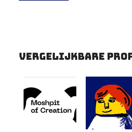
ook muzikaal kan begelei
daar een noot even extr
op gang te helpen. Herkent u zich hierin? Dan komen wij
graag met u in contact.
vergelijkbare pro