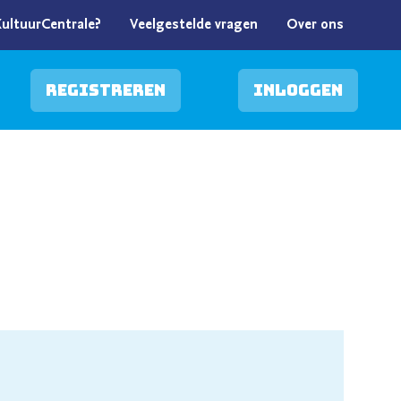
KultuurCentrale?
Veelgestelde vragen
Over ons
Registreren
Inloggen