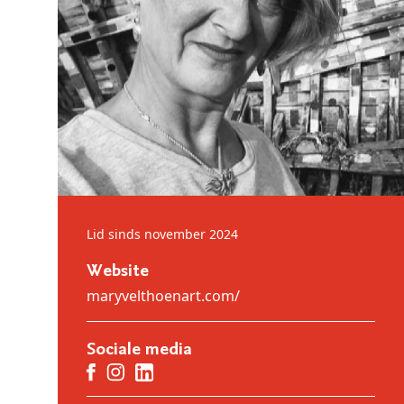
Lid sinds november 2024
Website
maryvelthoenart.com/
Sociale media