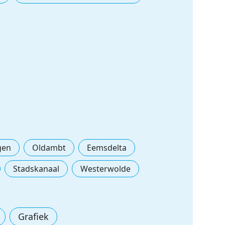
gen
Oldambt
Eemsdelta
Stadskanaal
Westerwolde
Grafiek