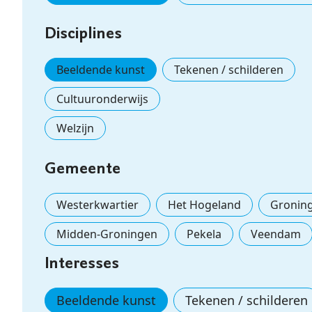
Disciplines
Beeldende kunst
Tekenen / schilderen
Cultuuronderwijs
Welzijn
Gemeente
Westerkwartier
Het Hogeland
Gronin
Midden-Groningen
Pekela
Veendam
Interesses
Beeldende kunst
Tekenen / schilderen