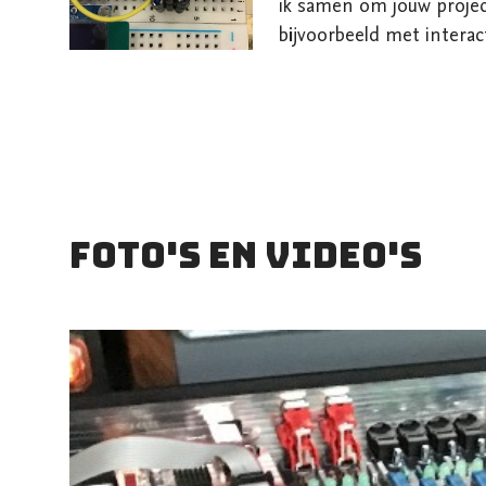
ik samen om jouw projec
bijvoorbeeld met interact
theatervoorstellingen. D
performers, publiek of 
betekenis toevoegt. Ik 
embedded systems zoals
met sensoren, servo’s, 
componenten. Heb je een
Foto's en video's
speelt en wil je weten wa
denk graag mee vanaf he
uitvoering. Ook het ver
(beginners en gevorderd
kunstsector, behoort to