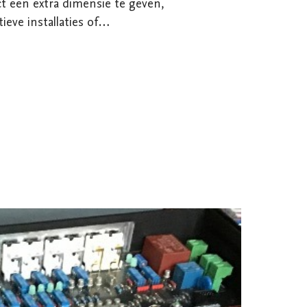
t een extra dimensie te geven,
ieve installaties of
enk aan elektronica die reageert op
omgeving en zo nieuwe lagen van
werk met custom hardware en
 Arduino en ESP32, in combinatie
LED-strips en andere elektronische
 project waarbij elektronica een rol
t er nodig is om dit te realiseren? Ik
t eerste idee tot en met de
zorgen van Arduino-cursussen
en), specifiek toegepast op de
t de mogelijkheden.