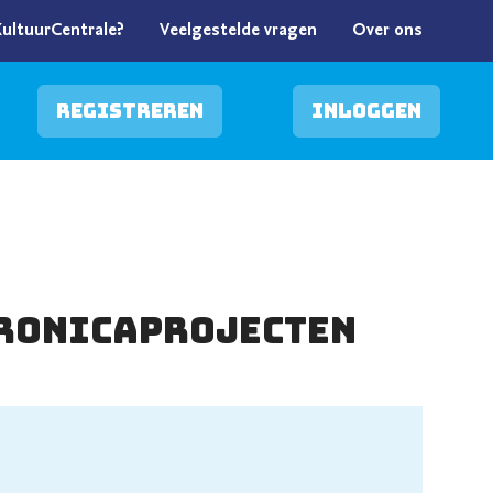
KultuurCentrale?
Veelgestelde vragen
Over ons
Registreren
Inloggen
ktronicaprojecten