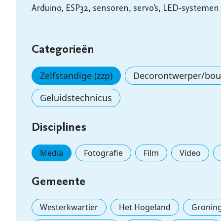
Arduino, ESP32, sensoren, servo's, LED‑systemen g
Categorieën
Zelfstandige (zzp)
Decorontwerper/bo
Geluidstechnicus
Disciplines
Media
Fotografie
Film
Video
Gemeente
Westerkwartier
Het Hogeland
Gronin