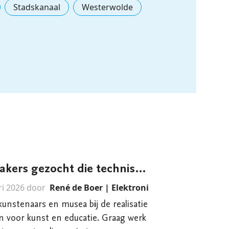
Stadskanaal
Westerwolde
Kunstenaars en makers gezocht die technische ondersteuning nodig hebben bij hun projecten
ri 2026 door
René de Boer | Elektronicaprojecten
kunstenaars en musea bij de realisatie
n voor kunst en educatie. Graag werk