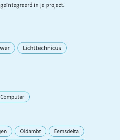
eïntegreerd in je project.

uwer
Lichttechnicus
Computer
gen
Oldambt
Eemsdelta