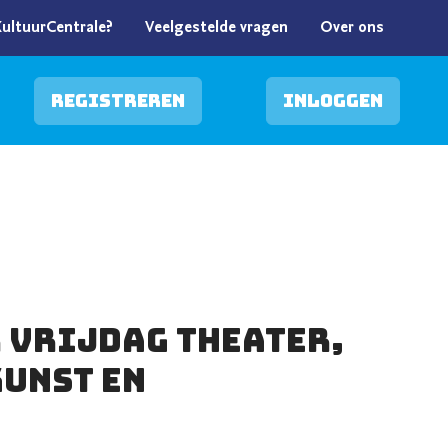
KultuurCentrale?
Veelgestelde vragen
Over ons
Registreren
Inloggen
VRIJDAG theater,
kunst en