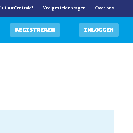
KultuurCentrale?
Veelgestelde vragen
Over ons
Registreren
Inloggen