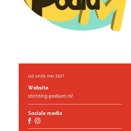
Lid sinds mei 2021
Website
stichting-podium.nl/
Sociale media