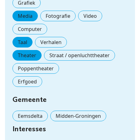
Grafiek
Media
Fotografie
Video
Computer
Taal
Verhalen
Theater
Straat / openluchttheater
Poppentheater
Erfgoed
Gemeente
Eemsdelta
Midden-Groningen
Interesses