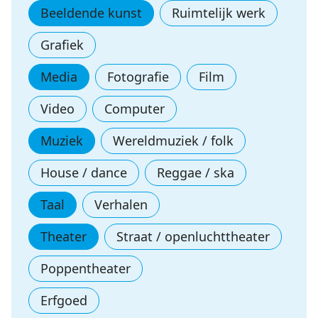
Beeldende kunst
Ruimtelijk werk
Grafiek
Media
Fotografie
Film
Video
Computer
Muziek
Wereldmuziek / folk
House / dance
Reggae / ska
Taal
Verhalen
Theater
Straat / openluchttheater
Poppentheater
Erfgoed