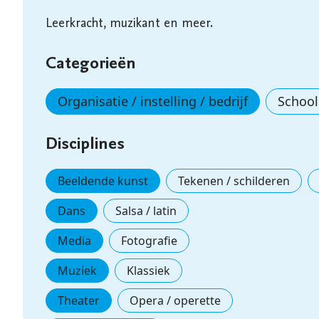
Leerkracht, muzikant en meer.
Categorieën
Organisatie / instelling / bedrijf
School
Disciplines
Beeldende kunst
Tekenen / schilderen
Dans
Salsa / latin
Media
Fotografie
Muziek
Klassiek
Theater
Opera / operette