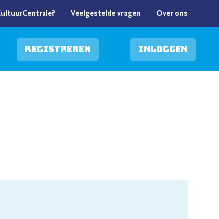
KultuurCentrale?
Veelgestelde vragen
Over ons
Registreren
Inloggen