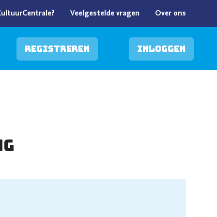
KultuurCentrale?
Veelgestelde vragen
Over ons
Registreren
Inloggen
NG