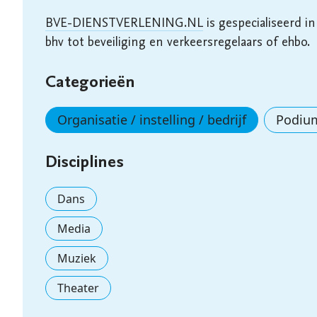
BVE-DIENSTVERLENING.NL
 is gespecialiseerd in
bhv tot beveiliging en verkeersregelaars of ehbo. 
Categorieën
Organisatie / instelling / bedrijf
Podiu
Disciplines
Dans
Media
Muziek
Theater