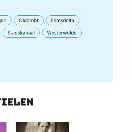
gen
Oldambt
Eemsdelta
Stadskanaal
Westerwolde
fielen