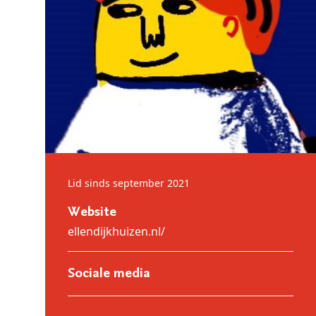
Lid sinds september 2021
Website
ellendijkhuizen.nl/
Sociale media