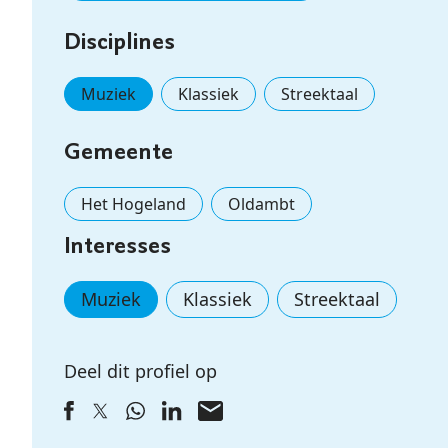
Disciplines
Muziek
Klassiek
Streektaal
Gemeente
Het Hogeland
Oldambt
Interesses
Muziek
Klassiek
Streektaal
Deel dit profiel op