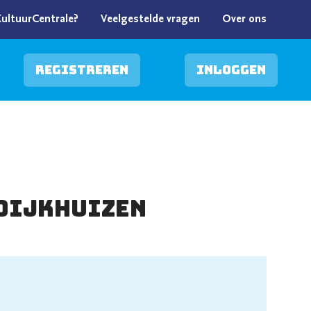
KultuurCentrale?
Veelgestelde vragen
Over ons
Registreren
Inloggen
Dijkhuizen