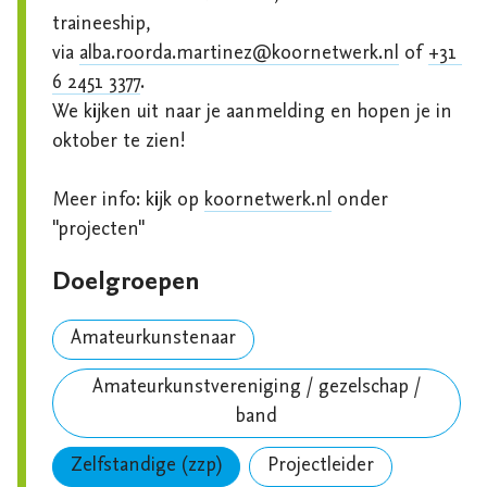
traineeship, 
via 
alba.roorda.martinez@koornetwerk.nl
 of 
+31 
6 2451 3377
. 

We kijken uit naar je aanmelding en hopen je in 
oktober te zien!

Meer info: kijk op 
koornetwerk.nl
 onder 
''projecten''
Doelgroepen
Amateurkunstenaar
Amateurkunstvereniging / gezelschap /
band
Zelfstandige (zzp)
Projectleider