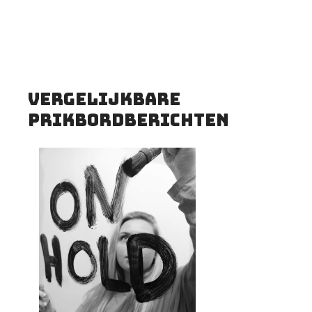
Vergelijkbare
prikbordberichten