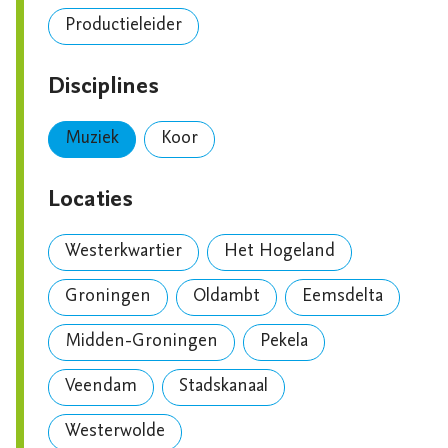
Productieleider
Disciplines
Muziek
Koor
Locaties
Westerkwartier
Het Hogeland
Groningen
Oldambt
Eemsdelta
Midden-Groningen
Pekela
Veendam
Stadskanaal
Westerwolde