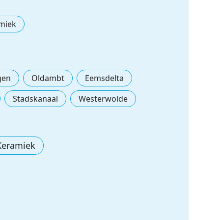
miek
gen
Oldambt
Eemsdelta
Stadskanaal
Westerwolde
Keramiek