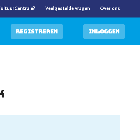
KultuurCentrale?
Veelgestelde vragen
Over ons
Registreren
Inloggen
k