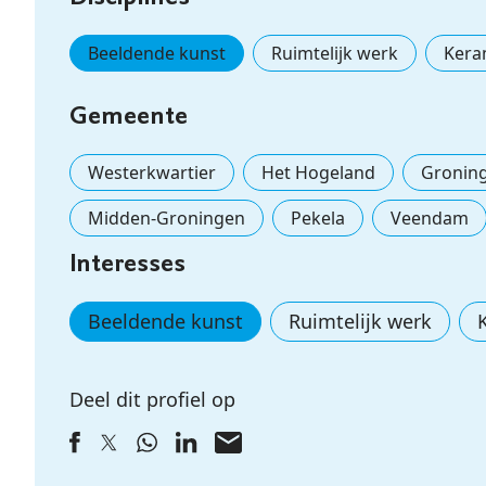
Beeldende kunst
Ruimtelijk werk
Kera
Gemeente
Westerkwartier
Het Hogeland
Gronin
Midden-Groningen
Pekela
Veendam
Interesses
Beeldende kunst
Ruimtelijk werk
Deel dit profiel op